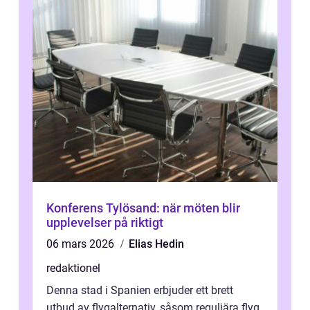
Konferens Tylösand: när möten blir
upplevelser på riktigt
06 mars 2026
Elias Hedin
redaktionel
Denna stad i Spanien erbjuder ett brett
utbud av flygalternativ, såsom reguljära flyg,