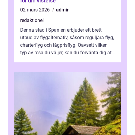
för din vistelse
02 mars 2026
admin
redaktionel
Denna stad i Spanien erbjuder ett brett
utbud av flygalternativ, såsom reguljära flyg,
charterflyg och lågprisflyg. Oavsett vilken
typ av resa du väljer, kan du förvänta dig att
få en fantastisk upple...