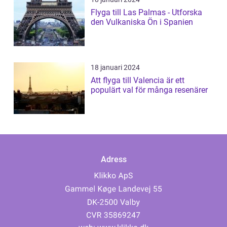
Flyga till Las Palmas - Utforska
den Vulkaniska Ön i Spanien
18 januari 2024
Att flyga till Valencia är ett
populärt val för många resenärer
Adress