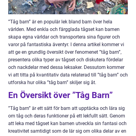
”Tåg barn” är en populär lek bland barn över hela
världen. Med enkla och färgglada tågset kan barnen
skapa egna världar och transportera sina figurer och
varor på fantastiska äventyr. I denna artikel kommer vi
att ge en grundlig översikt över fenomenet ”tåg barn”,
presentera olika typer av tågset och diskutera fördelar
och nackdelar med dessa leksaker. Dessutom kommer
vi att titta på kvantitativ data relaterad till ”tåg barn” och
utforska hur olika ”tåg barn” skiljer sig åt.
En Översikt över ”Tåg Barn”
”Tåg barn” är ett sätt för barn att upptäcka och lära sig
om tåg och deras funktioner på ett lekfullt sätt. Genom
att leka med tågset kan barnen utveckla sin fantasi och
kreativitet samtidigt som de lär sig om olika delar av en