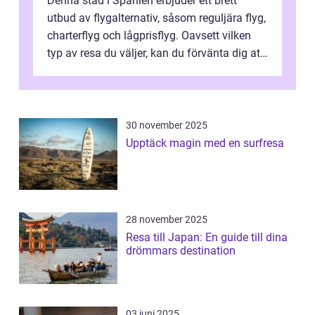
Denna stad i Spanien erbjuder ett brett
utbud av flygalternativ, såsom reguljära flyg,
charterflyg och lågprisflyg. Oavsett vilken
typ av resa du väljer, kan du förvänta dig att
få en fantastisk upple...
30 november 2025
Upptäck magin med en surfresa
28 november 2025
Resa till Japan: En guide till dina
drömmars destination
03 juni 2025