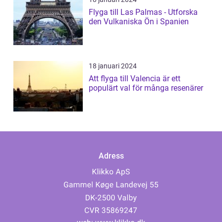
Flyga till Las Palmas - Utforska
den Vulkaniska Ön i Spanien
18 januari 2024
Att flyga till Valencia är ett
populärt val för många resenärer
Adress