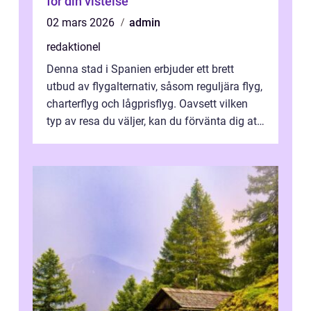
för din vistelse
02 mars 2026
admin
redaktionel
Denna stad i Spanien erbjuder ett brett
utbud av flygalternativ, såsom reguljära flyg,
charterflyg och lågprisflyg. Oavsett vilken
typ av resa du väljer, kan du förvänta dig att
få en fantastisk upple...