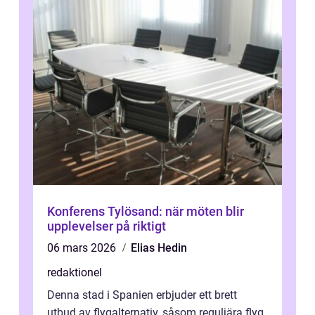
Konferens Tylösand: när möten blir
upplevelser på riktigt
06 mars 2026
Elias Hedin
redaktionel
Denna stad i Spanien erbjuder ett brett
utbud av flygalternativ, såsom reguljära flyg,