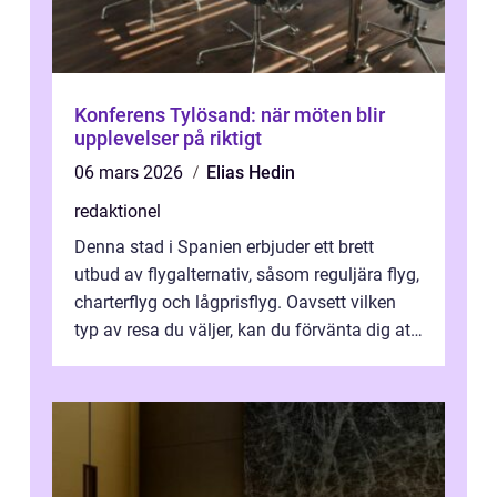
Konferens Tylösand: när möten blir
upplevelser på riktigt
06 mars 2026
Elias Hedin
redaktionel
Denna stad i Spanien erbjuder ett brett
utbud av flygalternativ, såsom reguljära flyg,
charterflyg och lågprisflyg. Oavsett vilken
typ av resa du väljer, kan du förvänta dig att
få en fantastisk upple...