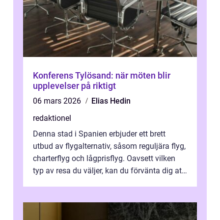
Konferens Tylösand: när möten blir
upplevelser på riktigt
06 mars 2026
Elias Hedin
redaktionel
Denna stad i Spanien erbjuder ett brett
utbud av flygalternativ, såsom reguljära flyg,
charterflyg och lågprisflyg. Oavsett vilken
typ av resa du väljer, kan du förvänta dig att
få en fantastisk upple...