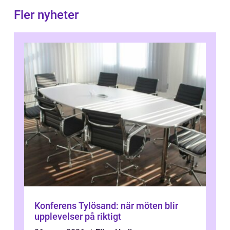
Fler nyheter
Konferens Tylösand: när möten blir
upplevelser på riktigt