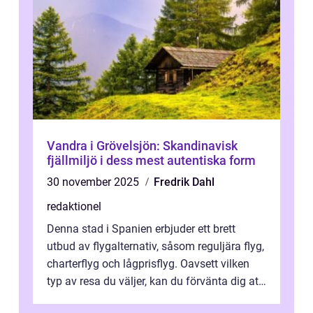
Vandra i Grövelsjön: Skandinavisk
fjällmiljö i dess mest autentiska form
30 november 2025
Fredrik Dahl
redaktionel
Denna stad i Spanien erbjuder ett brett
utbud av flygalternativ, såsom reguljära flyg,
charterflyg och lågprisflyg. Oavsett vilken
typ av resa du väljer, kan du förvänta dig att
få en fantastisk upple...