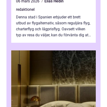
06 mars 2026
Elias Hedin
redaktionel
Denna stad i Spanien erbjuder ett brett
utbud av flygalternativ, såsom reguljära flyg,
charterflyg och lågprisflyg. Oavsett vilken
typ av resa du väljer, kan du förvänta dig att
få en fantastisk upple...