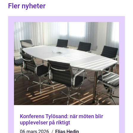
Fler nyheter
Konferens Tylösand: när möten blir
upplevelser på riktigt
06 mars 2026
Elias Hedin