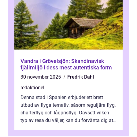
Vandra i Grövelsjön: Skandinavisk
fjällmiljö i dess mest autentiska form
30 november 2025
Fredrik Dahl
redaktionel
Denna stad i Spanien erbjuder ett brett
utbud av flygalternativ, såsom reguljära flyg,
charterflyg och lågprisflyg. Oavsett vilken
typ av resa du väljer, kan du förvänta dig att
få en fantastisk upple...