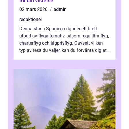
för din vistelse
02 mars 2026
admin
redaktionel
Denna stad i Spanien erbjuder ett brett
utbud av flygalternativ, såsom reguljära flyg,
charterflyg och lågprisflyg. Oavsett vilken
typ av resa du väljer, kan du förvänta dig att
få en fantastisk upple...