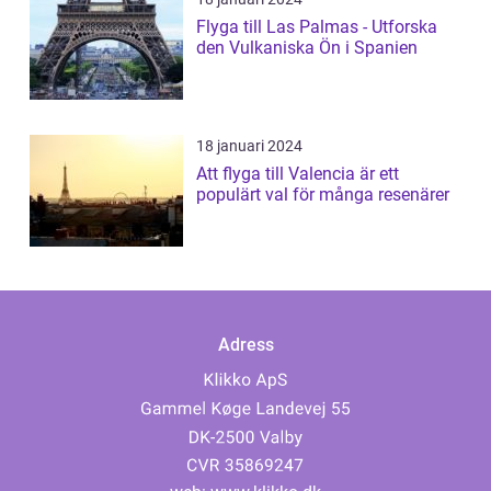
Flyga till Las Palmas - Utforska
den Vulkaniska Ön i Spanien
18 januari 2024
Att flyga till Valencia är ett
populärt val för många resenärer
Adress