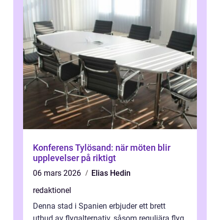
Konferens Tylösand: när möten blir
upplevelser på riktigt
06 mars 2026
Elias Hedin
redaktionel
Denna stad i Spanien erbjuder ett brett
utbud av flygalternativ, såsom reguljära flyg,