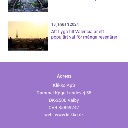
18 januari 2024
Att flyga till Valencia är ett
populärt val för många resenärer
Adress
web:
www.klikko.dk