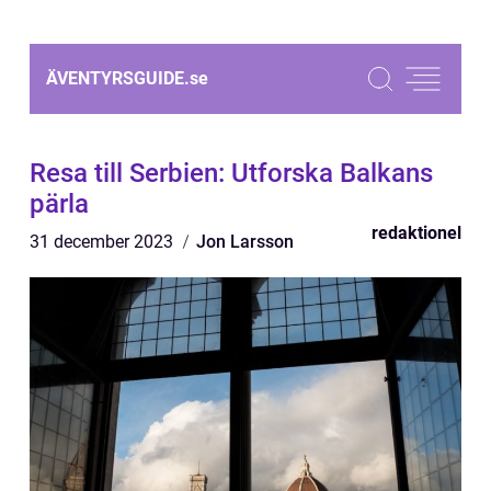
ÄVENTYRSGUIDE.
se
Resa till Serbien: Utforska Balkans
pärla
redaktionel
31 december 2023
Jon Larsson