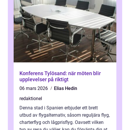
Konferens Tylösand: när möten blir
upplevelser på riktigt
06 mars 2026
Elias Hedin
redaktionel
Denna stad i Spanien erbjuder ett brett
utbud av flygalternativ, såsom reguljära flyg,
charterflyg och lågprisflyg. Oavsett vilken
typ av resa du väljer, kan du förvänta dig att