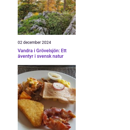
02 december 2024
Vandra i Grövelsjön: Ett
äventyr i svensk natur