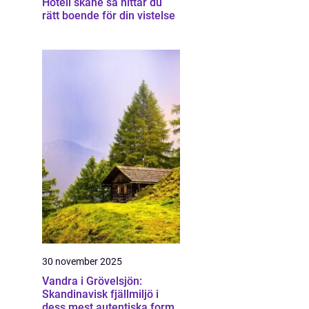
Hotell skåne så hittar du
rätt boende för din vistelse
30 november 2025
Vandra i Grövelsjön:
Skandinavisk fjällmiljö i
dess mest autentiska form