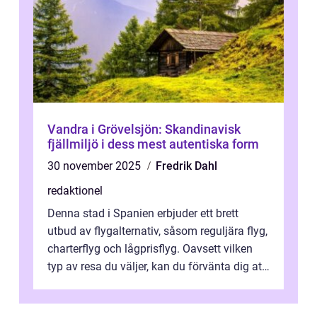
Vandra i Grövelsjön: Skandinavisk
fjällmiljö i dess mest autentiska form
30 november 2025
Fredrik Dahl
redaktionel
Denna stad i Spanien erbjuder ett brett
utbud av flygalternativ, såsom reguljära flyg,
charterflyg och lågprisflyg. Oavsett vilken
typ av resa du väljer, kan du förvänta dig att
få en fantastisk upple...