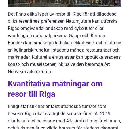
Det finns olika typer av resor till Riga för att tillgodose
olika resenärers preferenser. Naturnjutare kan utforska
Rigas omgivande landskap med cykelturer eller
vandringar i nationalparkerna Gauja och Kemeri.
Foodies kan smaka på lettiska delikatesser och njuta av
en kulinarisk rundtur i stadens många restauranger och
marknader. Kulturella entusiaster kan upptäcka stadens
konst- och museiscener, inklusive den berömda Art
Nouveau-arkitekturen.
Kvantitativa mätningar om
resor till Riga
Enligt statistik har antalet utländska turister som
besöker Riga ökat stadigt de senaste åren. År 2019
ökade antalet besökare med 4% jämfört med året innan,
och turismen är en viktig bransch för stadens ekonomi.