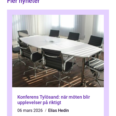
Fler nyheter
Konferens Tylösand: när möten blir
upplevelser på riktigt
06 mars 2026
Elias Hedin