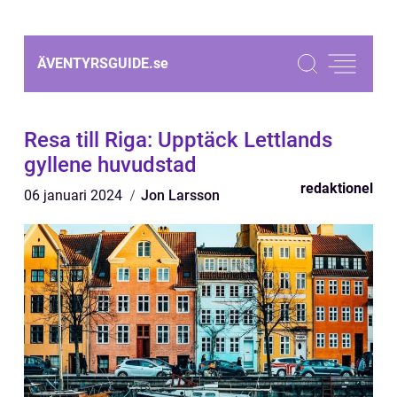
ÄVENTYRSGUIDE.
se
Resa till Riga: Upptäck Lettlands
gyllene huvudstad
redaktionel
06 januari 2024
Jon Larsson