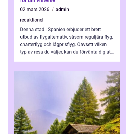
för din vistelse
02 mars 2026
admin
redaktionel
Denna stad i Spanien erbjuder ett brett
utbud av flygalternativ, såsom reguljära flyg,
charterflyg och lågprisflyg. Oavsett vilken
typ av resa du väljer, kan du förvänta dig att
få en fantastisk upple...