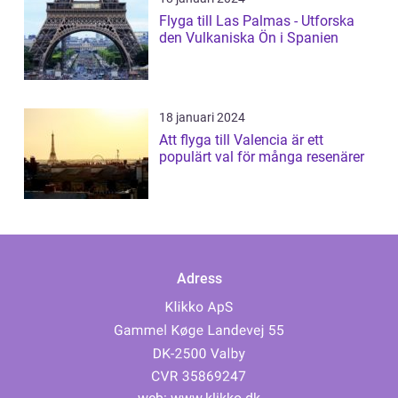
Flyga till Las Palmas - Utforska
den Vulkaniska Ön i Spanien
18 januari 2024
Att flyga till Valencia är ett
populärt val för många resenärer
Adress