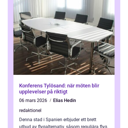
Konferens Tylösand: när möten blir
upplevelser på riktigt
06 mars 2026
Elias Hedin
redaktionel
Denna stad i Spanien erbjuder ett brett
utbud av flygalternativ, såsom reguljära flyg,