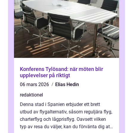
Konferens Tylösand: när möten blir
upplevelser på riktigt
06 mars 2026
Elias Hedin
redaktionel
Denna stad i Spanien erbjuder ett brett
utbud av flygalternativ, såsom reguljära flyg,
charterflyg och lågprisflyg. Oavsett vilken
typ av resa du väljer, kan du förvänta dig att