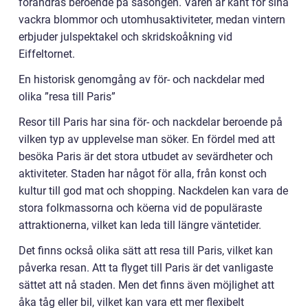
förändras beroende på säsongen. Våren är känt för sina
vackra blommor och utomhusaktiviteter, medan vintern
erbjuder julspektakel och skridskoåkning vid
Eiffeltornet.
En historisk genomgång av för- och nackdelar med
olika ”resa till Paris”
Resor till Paris har sina för- och nackdelar beroende på
vilken typ av upplevelse man söker. En fördel med att
besöka Paris är det stora utbudet av sevärdheter och
aktiviteter. Staden har något för alla, från konst och
kultur till god mat och shopping. Nackdelen kan vara de
stora folkmassorna och köerna vid de populäraste
attraktionerna, vilket kan leda till längre väntetider.
Det finns också olika sätt att resa till Paris, vilket kan
påverka resan. Att ta flyget till Paris är det vanligaste
sättet att nå staden. Men det finns även möjlighet att
åka tåg eller bil, vilket kan vara ett mer flexibelt