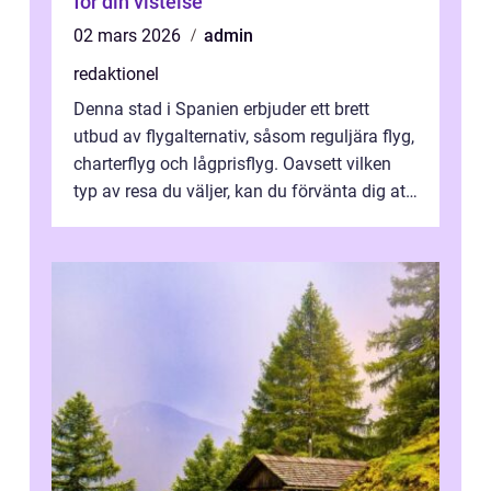
för din vistelse
02 mars 2026
admin
redaktionel
Denna stad i Spanien erbjuder ett brett
utbud av flygalternativ, såsom reguljära flyg,
charterflyg och lågprisflyg. Oavsett vilken
typ av resa du väljer, kan du förvänta dig att
få en fantastisk upple...