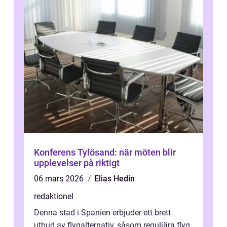
Konferens Tylösand: när möten blir
upplevelser på riktigt
06 mars 2026
Elias Hedin
redaktionel
Denna stad i Spanien erbjuder ett brett
utbud av flygalternativ, såsom reguljära flyg,