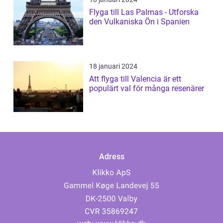
Flyga till Las Palmas - Utforska
den Vulkaniska Ön i Spanien
18 januari 2024
Att flyga till Valencia är ett
populärt val för många resenärer
Adress