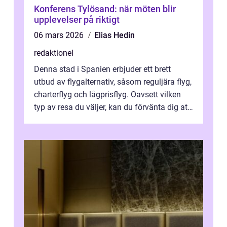
Konferens Tylösand: när möten blir
upplevelser på riktigt
06 mars 2026
Elias Hedin
redaktionel
Denna stad i Spanien erbjuder ett brett
utbud av flygalternativ, såsom reguljära flyg,
charterflyg och lågprisflyg. Oavsett vilken
typ av resa du väljer, kan du förvänta dig att
få en fantastisk upple...