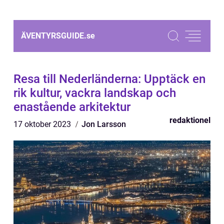
ÄVENTYRSGUIDE.
se
Resa till Nederländerna: Upptäck en
rik kultur, vackra landskap och
enastående arkitektur
redaktionel
17 oktober 2023
Jon Larsson