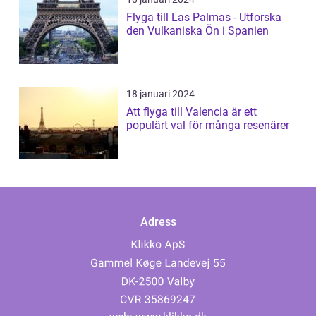
Flyga till Las Palmas - Utforska
den Vulkaniska Ön i Spanien
18 januari 2024
Att flyga till Valencia är ett
populärt val för många resenärer
Adress