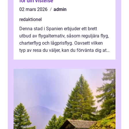
för din vistelse
02 mars 2026
admin
redaktionel
Denna stad i Spanien erbjuder ett brett
utbud av flygalternativ, såsom reguljära flyg,
charterflyg och lågprisflyg. Oavsett vilken
typ av resa du väljer, kan du förvänta dig att
få en fantastisk upple...