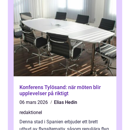
Konferens Tylösand: när möten blir
upplevelser på riktigt
06 mars 2026
Elias Hedin
redaktionel
Denna stad i Spanien erbjuder ett brett
utbud av flygalternativ, såsom reguljära flyg,