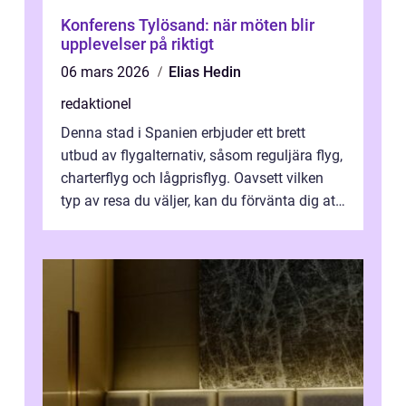
Konferens Tylösand: när möten blir
upplevelser på riktigt
06 mars 2026
Elias Hedin
redaktionel
Denna stad i Spanien erbjuder ett brett
utbud av flygalternativ, såsom reguljära flyg,
charterflyg och lågprisflyg. Oavsett vilken
typ av resa du väljer, kan du förvänta dig att
få en fantastisk upple...