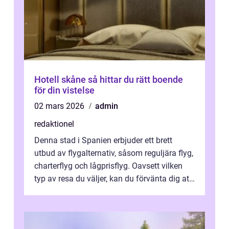
Hotell skåne så hittar du rätt boende
för din vistelse
02 mars 2026
admin
redaktionel
Denna stad i Spanien erbjuder ett brett
utbud av flygalternativ, såsom reguljära flyg,
charterflyg och lågprisflyg. Oavsett vilken
typ av resa du väljer, kan du förvänta dig att
få en fantastisk upple...