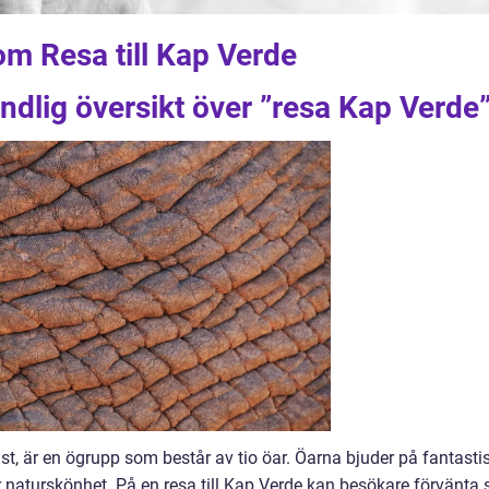
om Resa till Kap Verde
ndlig översikt över ”resa Kap Verde
st, är en ögrupp som består av tio öar. Öarna bjuder på fantasti
är naturskönhet. På en resa till Kap Verde kan besökare förvänta 