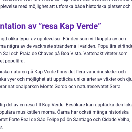
levelse med möjlighet att utforska både historiska platser och
ntation av ”resa Kap Verde”
ngd olika typer av upplevelser. För den som vill koppla av och
rna några av de vackraste stränderna i världen. Populära stränd
n Sal och Praia de Chaves på Boa Vista. Vattenaktiviteter som
et populära.
orska naturen på Kap Verde finns det flera vandringsleder och
ka vyer och möjlighet att upptäcka unika arter av växter och dju
rar nationalparken Monte Gordo och naturreservatet Serra
ktig del av en resa till Kap Verde. Besökare kan upptäcka den lok
opulära musikstilen morna. Öarna har också många historiska
rtet Forte Real de São Felipe på ön Santiago och Cidade Velha,
e.