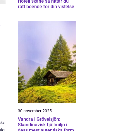
Hotell skåne så hittar du
rätt boende för din vistelse
”
30 november 2025
Vandra i Grövelsjön:
ska
Skandinavisk fjällmiljö i
sig
dess mest autentiska form