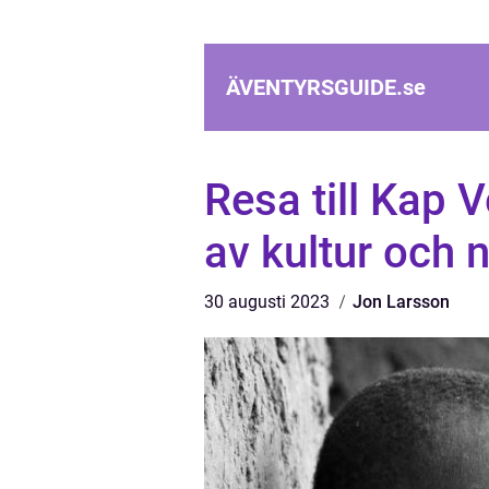
ÄVENTYRSGUIDE.
se
Resa till Kap 
av kultur och 
30 augusti 2023
Jon Larsson