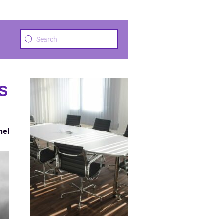
s
nel