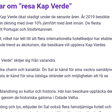
ar om ”resa Kap Verde”
till Kap Verde ökat stadigt under de senaste åren. År 2019 besökte
r en ökning med över 10% jämfört med året innan. De flesta
t Portugal och Storbritannien.
ilket har lett till att flera internationella hotellkedjor har etable
nde trend av ekoturism, där besökare vill uppleva Kap Verdes
Verde” skiljer sig från varandra
ika charm och karaktär. Ön Sal är känd för sina vackra sanddyn
ta är känd för sina ödsliga stränder och möjligheten att få se
n blandning av kultur och historia. Här kan besökare upptäcka de
 genom de historiska gatorna i Cidade Velha.
ing och lyx, erbjuder ön Sal också flera femstjärniga hotell och