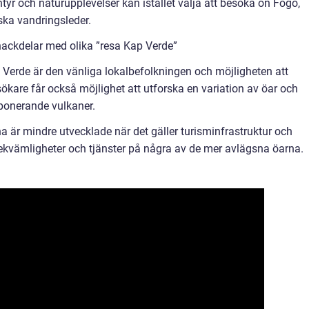
yr och naturupplevelser kan istället välja att besöka ön Fogo,
ska vandringsleder.
nackdelar med olika ”resa Kap Verde”
p Verde är den vänliga lokalbefolkningen och möjligheten att
sökare får också möjlighet att utforska en variation av öar och
mponerande vulkaner.
a är mindre utvecklade när det gäller turisminfrastruktur och
 bekvämligheter och tjänster på några av de mer avlägsna öarna.