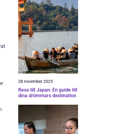
rat
28 november 2025
er
Resa till Japan: En guide till
dina drömmars destination
n