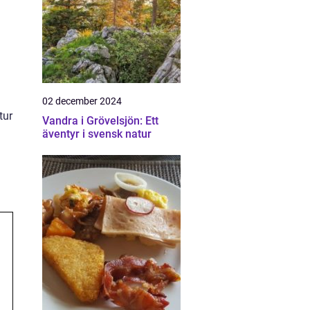
02 december 2024
tur
Vandra i Grövelsjön: Ett
äventyr i svensk natur