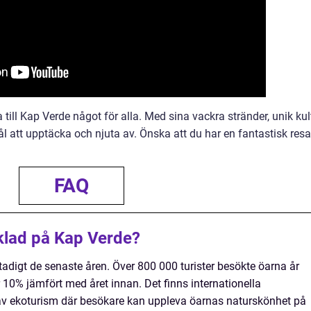
ill Kap Verde något för alla. Med sina vackra stränder, unik kul
ål att upptäcka och njuta av. Önska att du har en fantastisk resa
FAQ
klad på Kap Verde?
adigt de senaste åren. Över 800 000 turister besökte öarna år
 10% jämfört med året innan. Det finns internationella
 av ekoturism där besökare kan uppleva öarnas naturskönhet på