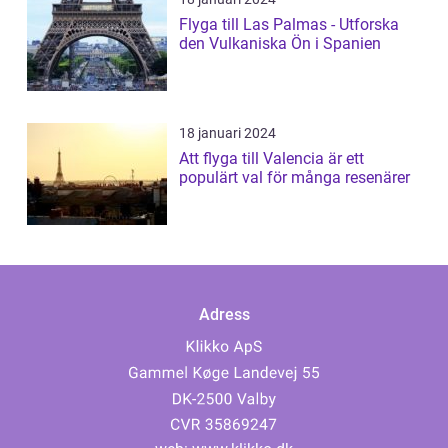
Flyga till Las Palmas - Utforska
den Vulkaniska Ön i Spanien
18 januari 2024
Att flyga till Valencia är ett
populärt val för många resenärer
Adress