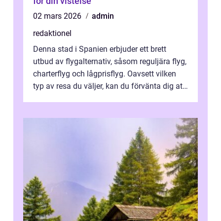
för din vistelse
02 mars 2026
admin
redaktionel
Denna stad i Spanien erbjuder ett brett
utbud av flygalternativ, såsom reguljära flyg,
charterflyg och lågprisflyg. Oavsett vilken
typ av resa du väljer, kan du förvänta dig att
få en fantastisk upple...