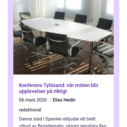
Konferens Tylösand: när möten blir
upplevelser på riktigt
06 mars 2026
Elias Hedin
redaktionel
Denna stad i Spanien erbjuder ett brett
utbud av flygalternativ, såsom reguljära flyg,