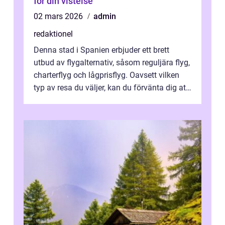
för din vistelse
02 mars 2026
admin
redaktionel
Denna stad i Spanien erbjuder ett brett
utbud av flygalternativ, såsom reguljära flyg,
charterflyg och lågprisflyg. Oavsett vilken
typ av resa du väljer, kan du förvänta dig att
få en fantastisk upple...