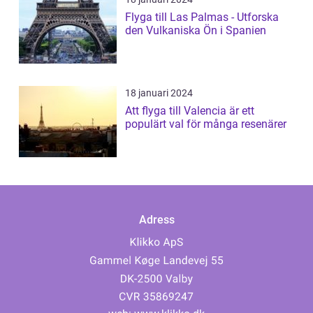
Flyga till Las Palmas - Utforska
den Vulkaniska Ön i Spanien
18 januari 2024
Att flyga till Valencia är ett
populärt val för många resenärer
Adress