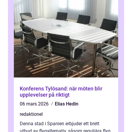
Konferens Tylösand: när möten blir
upplevelser på riktigt
06 mars 2026
Elias Hedin
redaktionel
Denna stad i Spanien erbjuder ett brett
utbud av flygalternativ, såsom reguljära flyg,