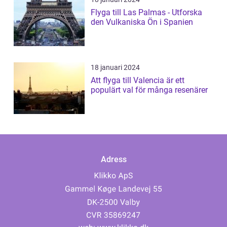
Flyga till Las Palmas - Utforska
den Vulkaniska Ön i Spanien
18 januari 2024
Att flyga till Valencia är ett
populärt val för många resenärer
Adress