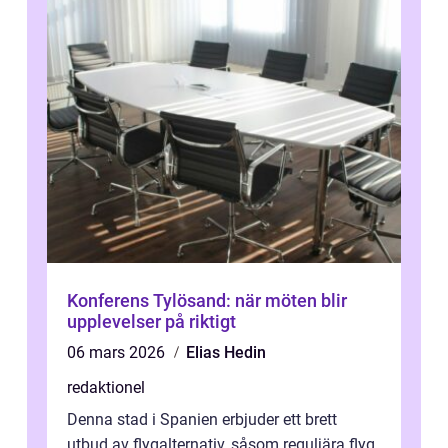
Konferens Tylösand: när möten blir
upplevelser på riktigt
06 mars 2026
Elias Hedin
redaktionel
Denna stad i Spanien erbjuder ett brett
utbud av flygalternativ, såsom reguljära flyg,