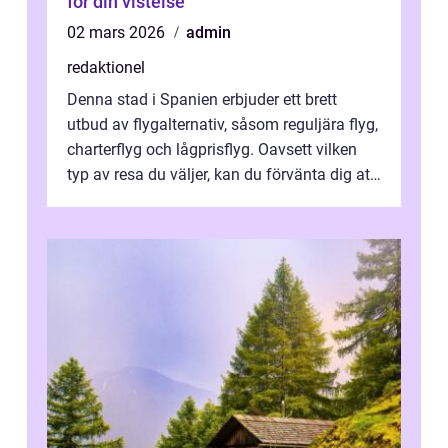
för din vistelse
02 mars 2026
admin
redaktionel
Denna stad i Spanien erbjuder ett brett
utbud av flygalternativ, såsom reguljära flyg,
charterflyg och lågprisflyg. Oavsett vilken
typ av resa du väljer, kan du förvänta dig att
få en fantastisk upple...