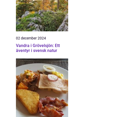
02 december 2024
Vandra i Grövelsjön: Ett
äventyr i svensk natur