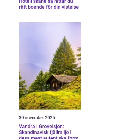
Hotell skåne så hittar du
rätt boende för din vistelse
30 november 2025
Vandra i Grövelsjön:
Skandinavisk fjällmiljö i
dess mest autentiska form