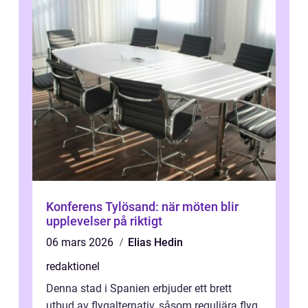
Konferens Tylösand: när möten blir
upplevelser på riktigt
06 mars 2026
Elias Hedin
redaktionel
Denna stad i Spanien erbjuder ett brett
utbud av flygalternativ, såsom reguljära flyg,