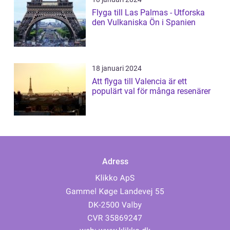
Flyga till Las Palmas - Utforska
den Vulkaniska Ön i Spanien
18 januari 2024
Att flyga till Valencia är ett
populärt val för många resenärer
Adress