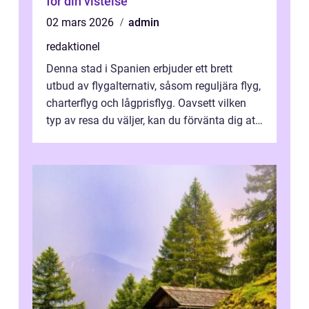
för din vistelse
02 mars 2026
admin
redaktionel
Denna stad i Spanien erbjuder ett brett
utbud av flygalternativ, såsom reguljära flyg,
charterflyg och lågprisflyg. Oavsett vilken
typ av resa du väljer, kan du förvänta dig att
få en fantastisk upple...