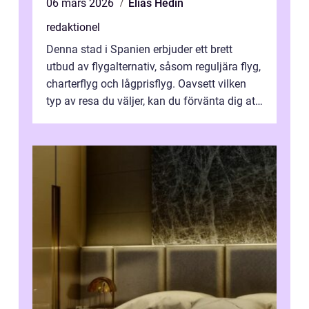
06 mars 2026
Elias Hedin
redaktionel
Denna stad i Spanien erbjuder ett brett
utbud av flygalternativ, såsom reguljära flyg,
charterflyg och lågprisflyg. Oavsett vilken
typ av resa du väljer, kan du förvänta dig att
få en fantastisk upple...