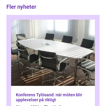
Fler nyheter
Konferens Tylösand: när möten blir
upplevelser på riktigt