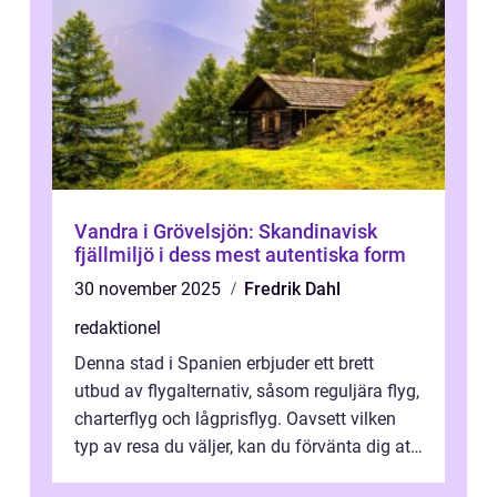
Vandra i Grövelsjön: Skandinavisk
fjällmiljö i dess mest autentiska form
30 november 2025
Fredrik Dahl
redaktionel
Denna stad i Spanien erbjuder ett brett
utbud av flygalternativ, såsom reguljära flyg,
charterflyg och lågprisflyg. Oavsett vilken
typ av resa du väljer, kan du förvänta dig att
få en fantastisk upple...