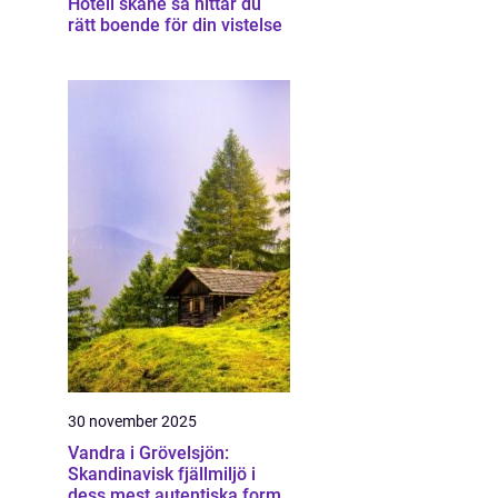
Hotell skåne så hittar du
rätt boende för din vistelse
30 november 2025
Vandra i Grövelsjön:
Skandinavisk fjällmiljö i
dess mest autentiska form