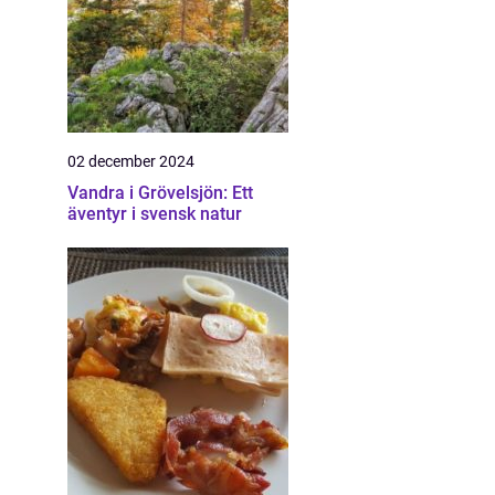
02 december 2024
Vandra i Grövelsjön: Ett
äventyr i svensk natur