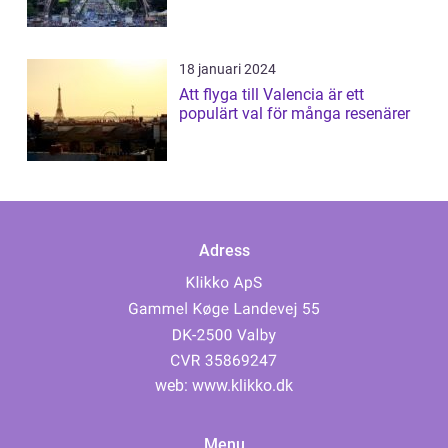
18 januari 2024
Att flyga till Valencia är ett
populärt val för många resenärer
Adress
web:
www.klikko.dk
Menu