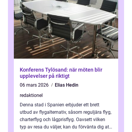
Konferens Tylösand: när möten blir
upplevelser på riktigt
06 mars 2026
Elias Hedin
redaktionel
Denna stad i Spanien erbjuder ett brett
utbud av flygalternativ, såsom reguljära flyg,
charterflyg och lågprisflyg. Oavsett vilken
typ av resa du väljer, kan du förvänta dig att