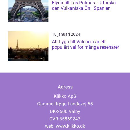
Flyga till Las Palmas - Utforska
den Vulkaniska Ön i Spanien
18 januari 2024
Att flyga till Valencia är ett
populärt val för många resenärer
Adress
web:
www.klikko.dk