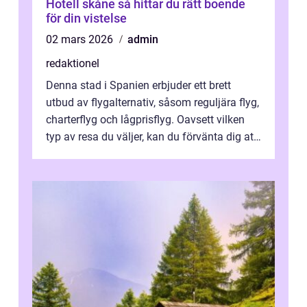
Hotell skåne så hittar du rätt boende
för din vistelse
02 mars 2026
admin
redaktionel
Denna stad i Spanien erbjuder ett brett
utbud av flygalternativ, såsom reguljära flyg,
charterflyg och lågprisflyg. Oavsett vilken
typ av resa du väljer, kan du förvänta dig att
få en fantastisk upple...