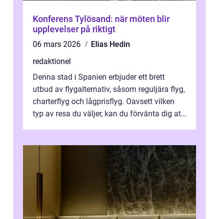
Konferens Tylösand: när möten blir
upplevelser på riktigt
06 mars 2026
Elias Hedin
redaktionel
Denna stad i Spanien erbjuder ett brett
utbud av flygalternativ, såsom reguljära flyg,
charterflyg och lågprisflyg. Oavsett vilken
typ av resa du väljer, kan du förvänta dig att
få en fantastisk upple...