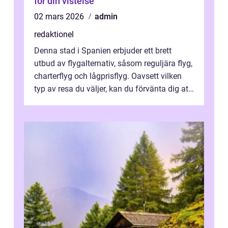
för din vistelse
02 mars 2026
admin
redaktionel
Denna stad i Spanien erbjuder ett brett
utbud av flygalternativ, såsom reguljära flyg,
charterflyg och lågprisflyg. Oavsett vilken
typ av resa du väljer, kan du förvänta dig att
få en fantastisk upple...