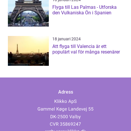
Flyga till Las Palmas - Utforska
den Vulkaniska Ön i Spanien
18 januari 2024
Att flyga till Valencia är ett
populärt val för många resenärer
Adress