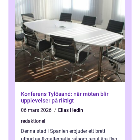
Konferens Tylösand: när möten blir
upplevelser på riktigt
06 mars 2026
Elias Hedin
redaktionel
Denna stad i Spanien erbjuder ett brett
utbud av flygalternativ, såsom reguljära flyg,