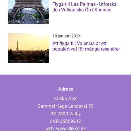
Flyga till Las Palmas - Utforska
den Vulkaniska Ön i Spanien
18 januari 2024
Att flyga till Valencia är ett
populärt val för många resenärer
Adress
web:
www.klikko.dk