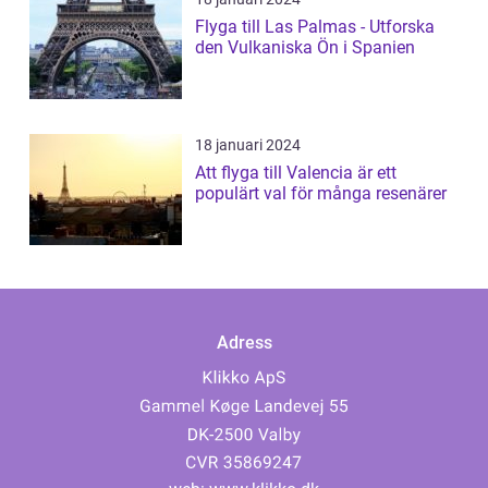
Flyga till Las Palmas - Utforska
den Vulkaniska Ön i Spanien
18 januari 2024
Att flyga till Valencia är ett
populärt val för många resenärer
Adress