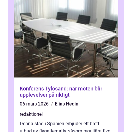
Konferens Tylösand: när möten blir
upplevelser på riktigt
06 mars 2026
Elias Hedin
redaktionel
Denna stad i Spanien erbjuder ett brett
utbud av flygalternativ, såsom reguljära flyg,