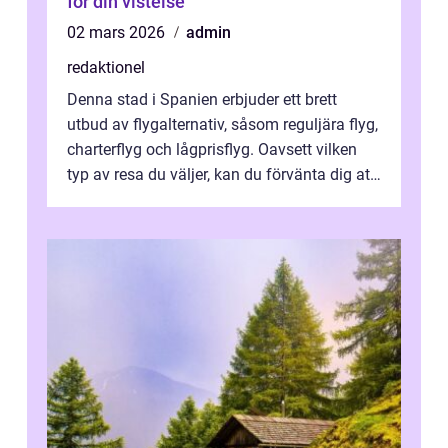
för din vistelse
02 mars 2026
admin
redaktionel
Denna stad i Spanien erbjuder ett brett
utbud av flygalternativ, såsom reguljära flyg,
charterflyg och lågprisflyg. Oavsett vilken
typ av resa du väljer, kan du förvänta dig att
få en fantastisk upple...