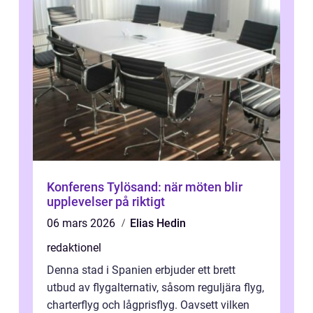
Konferens Tylösand: när möten blir
upplevelser på riktigt
06 mars 2026
Elias Hedin
redaktionel
Denna stad i Spanien erbjuder ett brett
utbud av flygalternativ, såsom reguljära flyg,
charterflyg och lågprisflyg. Oavsett vilken