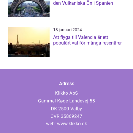
den Vulkaniska Ön i Spanien
18 januari 2024
Att flyga till Valencia är ett
populärt val för många resenärer
Adress
web:
www.klikko.dk