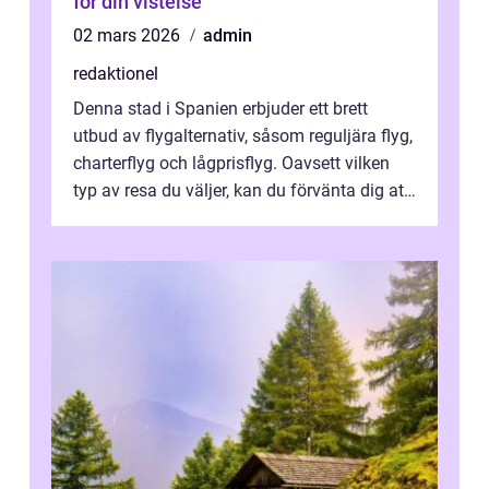
för din vistelse
02 mars 2026
admin
redaktionel
Denna stad i Spanien erbjuder ett brett
utbud av flygalternativ, såsom reguljära flyg,
charterflyg och lågprisflyg. Oavsett vilken
typ av resa du väljer, kan du förvänta dig att
få en fantastisk upple...