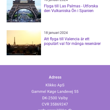
Flyga till Las Palmas - Utforska
den Vulkaniska Ön i Spanien
18 januari 2024
Att flyga till Valencia är ett
populärt val för många resenärer
Adress