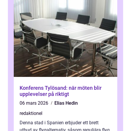
Konferens Tylösand: när möten blir
upplevelser på riktigt
06 mars 2026
Elias Hedin
redaktionel
Denna stad i Spanien erbjuder ett brett
utbud av flygalternativ, såsom reguljära flyg,