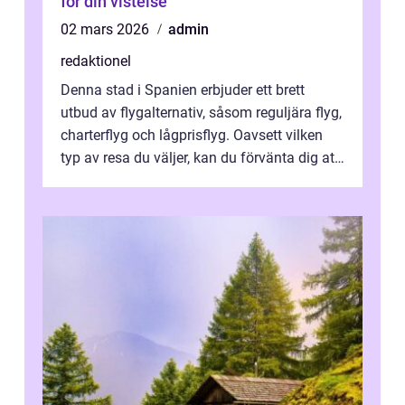
för din vistelse
02 mars 2026
admin
redaktionel
Denna stad i Spanien erbjuder ett brett
utbud av flygalternativ, såsom reguljära flyg,
charterflyg och lågprisflyg. Oavsett vilken
typ av resa du väljer, kan du förvänta dig att
få en fantastisk upple...