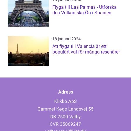
Flyga till Las Palmas - Utforska
den Vulkaniska Ön i Spanien
18 januari 2024
Att flyga till Valencia är ett
populärt val för många resenärer
Adress