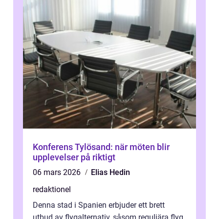
Konferens Tylösand: när möten blir
upplevelser på riktigt
06 mars 2026
Elias Hedin
redaktionel
Denna stad i Spanien erbjuder ett brett
utbud av flygalternativ, såsom reguljära flyg,