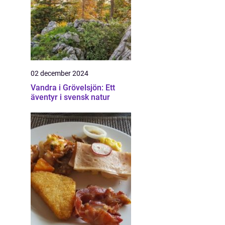
02 december 2024
Vandra i Grövelsjön: Ett
äventyr i svensk natur