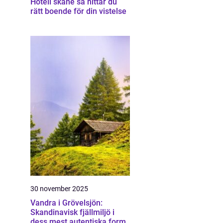
Hotell skåne så hittar du
rätt boende för din vistelse
30 november 2025
Vandra i Grövelsjön:
Skandinavisk fjällmiljö i
dess mest autentiska form