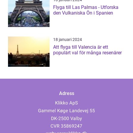
Flyga till Las Palmas - Utforska
den Vulkaniska Ön i Spanien
18 januari 2024
Att flyga till Valencia är ett
populärt val för många resenärer
Adress