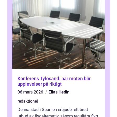
Konferens Tylösand: när möten blir
upplevelser på riktigt
06 mars 2026
Elias Hedin
redaktionel
Denna stad i Spanien erbjuder ett brett
utbud av flygalternativ, såsom reguljära flyg,