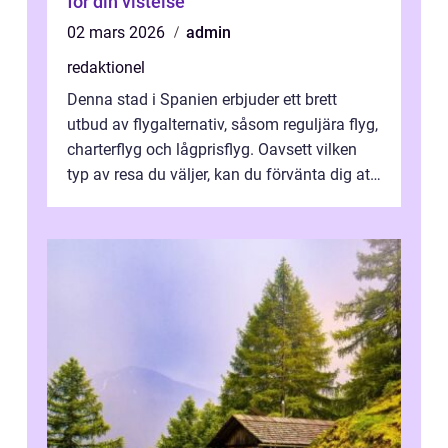
för din vistelse
02 mars 2026
admin
redaktionel
Denna stad i Spanien erbjuder ett brett
utbud av flygalternativ, såsom reguljära flyg,
charterflyg och lågprisflyg. Oavsett vilken
typ av resa du väljer, kan du förvänta dig att
få en fantastisk upple...