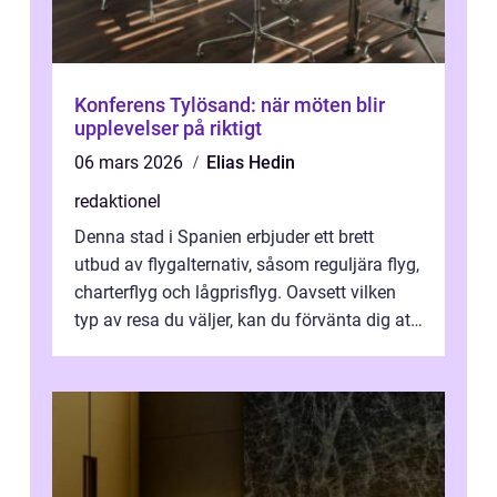
Konferens Tylösand: när möten blir
upplevelser på riktigt
06 mars 2026
Elias Hedin
redaktionel
Denna stad i Spanien erbjuder ett brett
utbud av flygalternativ, såsom reguljära flyg,
charterflyg och lågprisflyg. Oavsett vilken
typ av resa du väljer, kan du förvänta dig att
få en fantastisk upple...