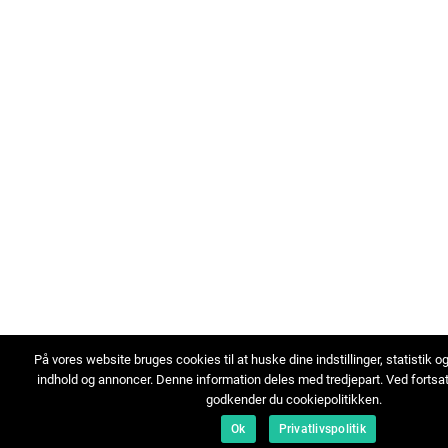
På vores website bruges cookies til at huske dine indstillinger, statistik o
indhold og annoncer. Denne information deles med tredjepart. Ved fortsa
godkender du cookiepolitikken.
Ok
Privatlivspolitik