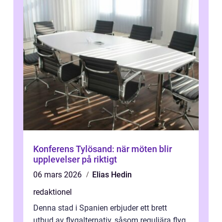
Konferens Tylösand: när möten blir
upplevelser på riktigt
06 mars 2026
Elias Hedin
redaktionel
Denna stad i Spanien erbjuder ett brett
utbud av flygalternativ, såsom reguljära flyg,