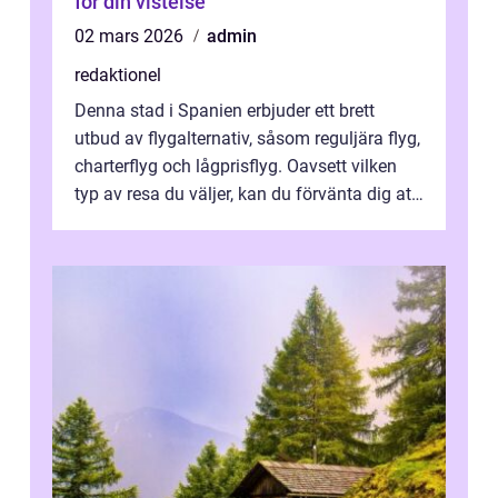
för din vistelse
02 mars 2026
admin
redaktionel
Denna stad i Spanien erbjuder ett brett
utbud av flygalternativ, såsom reguljära flyg,
charterflyg och lågprisflyg. Oavsett vilken
typ av resa du väljer, kan du förvänta dig att
få en fantastisk upple...