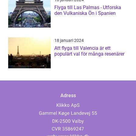
Flyga till Las Palmas - Utforska
den Vulkaniska Ön i Spanien
18 januari 2024
Att flyga till Valencia är ett
populärt val för många resenärer
Adress