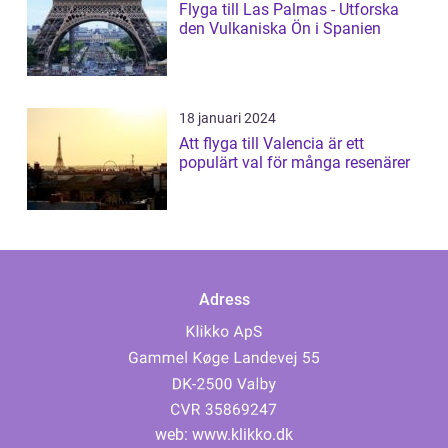
Flyga till Las Palmas - Utforska
den Vulkaniska Ön i Spanien
18 januari 2024
Att flyga till Valencia är ett
populärt val för många resenärer
Adress
web:
www.klikko.dk