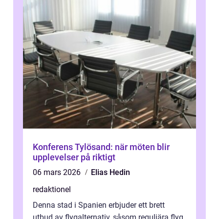
Konferens Tylösand: när möten blir
upplevelser på riktigt
06 mars 2026
Elias Hedin
redaktionel
Denna stad i Spanien erbjuder ett brett
utbud av flygalternativ, såsom reguljära flyg,