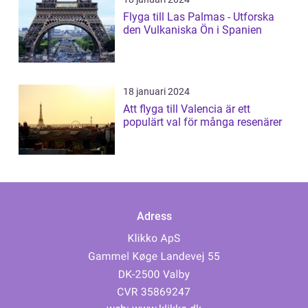
Flyga till Las Palmas - Utforska
den Vulkaniska Ön i Spanien
18 januari 2024
Att flyga till Valencia är ett
populärt val för många resenärer
Adress