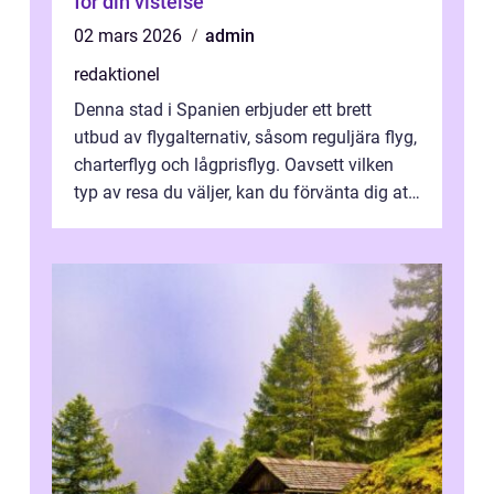
för din vistelse
02 mars 2026
admin
redaktionel
Denna stad i Spanien erbjuder ett brett
utbud av flygalternativ, såsom reguljära flyg,
charterflyg och lågprisflyg. Oavsett vilken
typ av resa du väljer, kan du förvänta dig att
få en fantastisk upple...