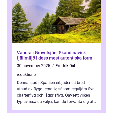
Vandra i Grövelsjön: Skandinavisk
fjällmiljö i dess mest autentiska form
30 november 2025
Fredrik Dahl
redaktionel
Denna stad i Spanien erbjuder ett brett
utbud av flygalternativ, såsom reguljära flyg,
charterflyg och lågprisflyg. Oavsett vilken
typ av resa du väljer, kan du förvänta dig att
få en fantastisk upple...