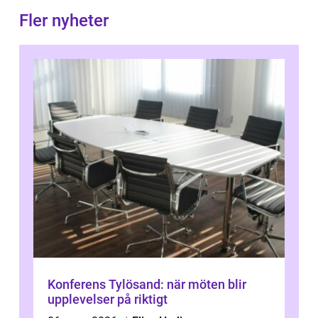
Fler nyheter
Konferens Tylösand: när möten blir
upplevelser på riktigt