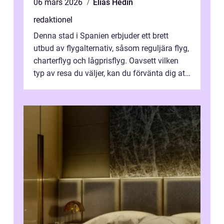
06 mars 2026
Elias Hedin
redaktionel
Denna stad i Spanien erbjuder ett brett
utbud av flygalternativ, såsom reguljära flyg,
charterflyg och lågprisflyg. Oavsett vilken
typ av resa du väljer, kan du förvänta dig att
få en fantastisk upple...