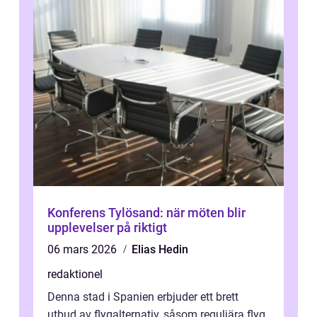
Konferens Tylösand: när möten blir
upplevelser på riktigt
06 mars 2026
Elias Hedin
redaktionel
Denna stad i Spanien erbjuder ett brett
utbud av flygalternativ, såsom reguljära flyg,