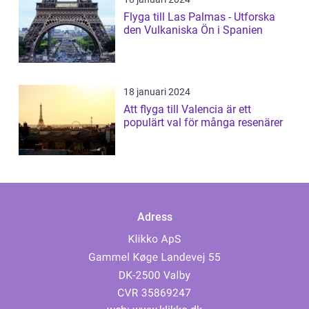
Flyga till Las Palmas - Utforska
den Vulkaniska Ön i Spanien
18 januari 2024
Att flyga till Valencia är ett
populärt val för många resenärer
Adress