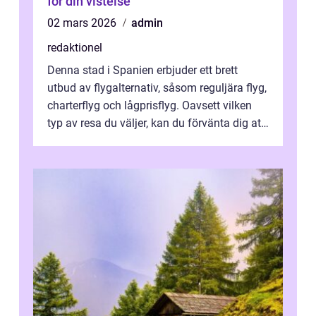
för din vistelse
02 mars 2026
admin
redaktionel
Denna stad i Spanien erbjuder ett brett
utbud av flygalternativ, såsom reguljära flyg,
charterflyg och lågprisflyg. Oavsett vilken
typ av resa du väljer, kan du förvänta dig att
få en fantastisk upple...