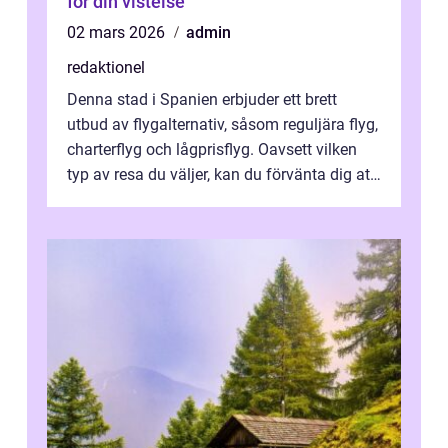
för din vistelse
02 mars 2026
admin
redaktionel
Denna stad i Spanien erbjuder ett brett
utbud av flygalternativ, såsom reguljära flyg,
charterflyg och lågprisflyg. Oavsett vilken
typ av resa du väljer, kan du förvänta dig att
få en fantastisk upple...