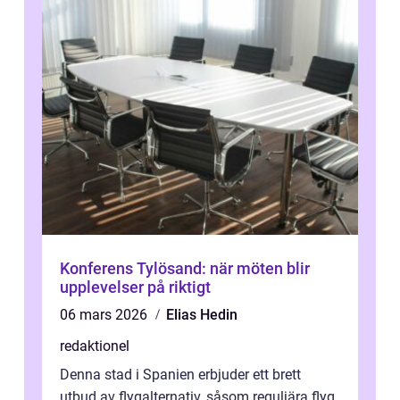
Konferens Tylösand: när möten blir
upplevelser på riktigt
06 mars 2026
Elias Hedin
redaktionel
Denna stad i Spanien erbjuder ett brett
utbud av flygalternativ, såsom reguljära flyg,