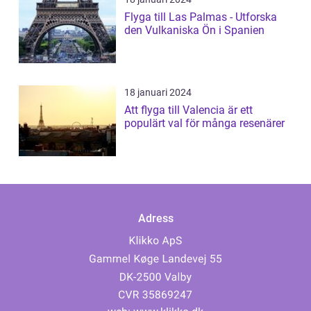
Flyga till Las Palmas - Utforska
den Vulkaniska Ön i Spanien
18 januari 2024
Att flyga till Valencia är ett
populärt val för många resenärer
Adress